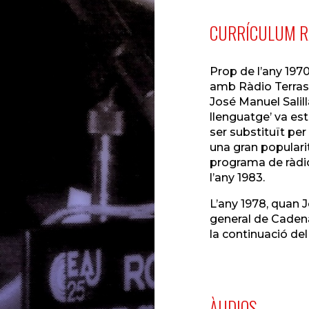
CURRÍCULUM R
Prop de l’any 1970
amb Ràdio Terrass
José Manuel Salill
llenguatge’ va es
ser substituït per 
una gran popularit
programa de ràdio
l’any 1983.
L’any 1978, quan 
general de Cadena 
la continuació del
ÀUDIOS